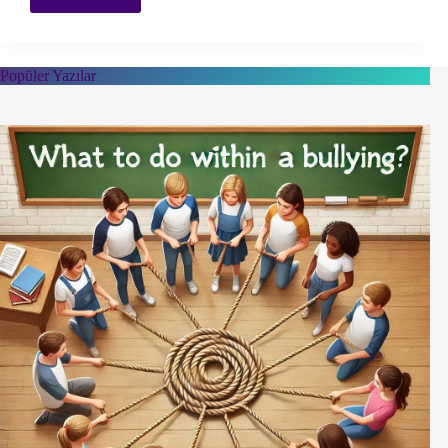
Testler:
Kişilik
Değerlendirmesi:
MMPI-
Popüler Yazılar
2
ve
NEO-
PI-
3