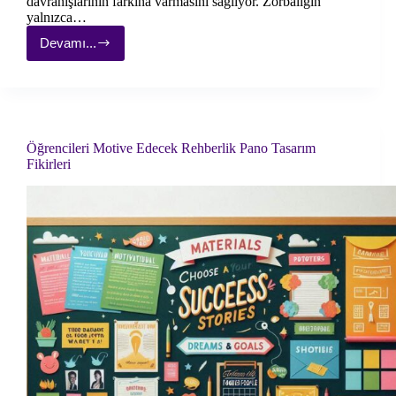
davranışlarının farkına varmasını sağlıyor. Zorbalığın
yalnızca…
Devamı...
Akran
Zorbalığı
Rehberlik
Panosu
Fikirleri
–
5
Öğrencileri Motive Edecek Rehberlik Pano Tasarım
Tasarım
Fikirleri
Örneği