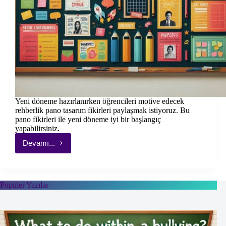
Yeni döneme hazırlanırken öğrencileri motive edecek
rehberlik pano tasarım fikirleri paylaşmak istiyoruz. Bu
pano fikirleri ile yeni döneme iyi bir başlangıç
yapabilirsiniz.
Devamı...
Öğrencileri
Motive
Edecek
Rehberlik
Pano
Popüler Yazılar
Tasarım
Fikirleri