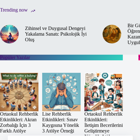
Trending now
Bir Gü
Zihinsel ve Duygusal Dengeyi
Öğrenc
Yakalama Sanatı: Psikolojik İyi
Kazand
Oluş
Uygul
Popüler Yazılar
Ortaokul Rehberlik
Lise Rehberlik
Ortaokul Rehberlik
Etkinlikleri: Akran
Etkinlikleri: Sınav
Etkinlikleri:
Zorbalığı İçin 3
Kaygısına Yönelik
İletişim Becerilerini
Farklı Atölye
3 Atölye Örneği
Geliştirmeye
Yönelik Atölye