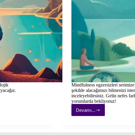
lojik
Mindfulness egzersizleri serimize 
ayacağız.
şekilde alacağımızı bilmenizi ist
inceleyebilirsiniz. Gelin nefes fa
yorumlarda bekliyoruz!
Devamı...
Mindfulness
Egzersizleri
#1:
Nefes
Farkındalığı