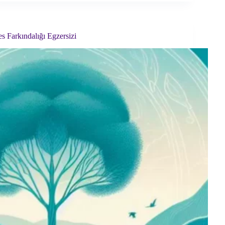
ve
Odaklanma:
Günlük
Rutinlerde
s Farkındalığı Egzersizi
Mindfulness