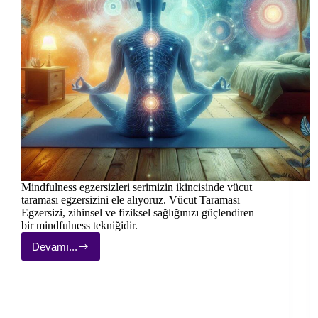
Mindfulness egzersizleri serimizin ikincisinde vücut
taraması egzersizini ele alıyoruz. Vücut Taraması
Egzersizi, zihinsel ve fiziksel sağlığınızı güçlendiren
bir mindfulness tekniğidir.
Devamı...
Mindfulness
Egzersizleri
#2:
Vücut
Taraması
Egzersizi