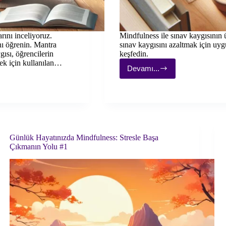
rını inceliyoruz.
Mindfulness ile sınav kaygısının 
nı öğrenin. Mantra
sınav kaygısını azaltmak için uygu
ısı, öğrencilerin
keşfedin.
ek için kullanılan…
Devamı...
Mindfulness
ile
Sınav
Kaygısının
Üstesinden
Gelmek
Günlük Hayatınızda Mindfulness: Stresle Başa
Çıkmanın Yolu #1