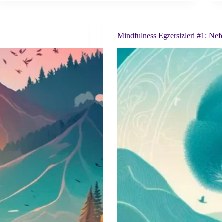
Başa
Çıkmanın
Yolu
#1
Mindfulness Egzersizleri #1: Nefe