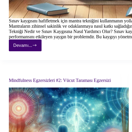
Sınav kaygısını hafifletmek için mantra tekniğini kullanmanın yolla
Mantraların zihinsel sakinlik ve odaklanmaya nasıl katkı sağladığı
Tekniği Nedir ve Sınav Kaygısına Nasıl Yardımcı Olur? Sınav kayg
performansını etkileyen yaygın bir problemdir. Bu kaygıyı yönetm
Devamı...
Sınav
Kaygısı
İçin
Mantra
Nasıl
Kullanılır?
Mindfulness Egzersizleri #2: Vücut Taraması Egzersizi