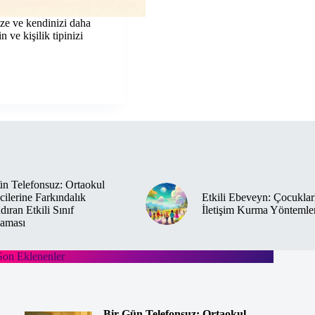
ize ve kendinizi daha
 ve kişilik tipinizi
n Telefonsuz: Ortaokul
ilerine Farkındalık
Etkili Ebeveyn: Çocuklar
ıran Etkili Sınıf
İletişim Kurma Yöntemle
aması
Son Eklenenler
Bir Gün Telefonsuz: Ortaokul