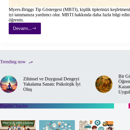
Myers-Briggs Tip Göstergesi (MBTI), kişilik tiplerinizi keşfetmen
iyi tanımanıza yardımcı olur. MBTI hakkında daha fazla bilgi edinin
öğrenin.
Devamı...
Myers-
Briggs
Tip
Göstergesi
(MBTI)
ve
Uygulama
Trending now
Örneği
Bir Gü
Zihinsel ve Duygusal Dengeyi
Öğrenc
Yakalama Sanatı: Psikolojik İyi
Kazand
Oluş
Uygul
Popüler Yazılar