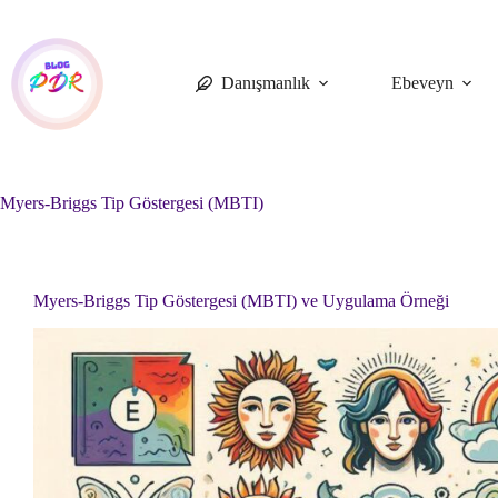
Skip
to
content
Danışmanlık
Ebeveyn
Myers-Briggs Tip Göstergesi (MBTI)
Myers-Briggs Tip Göstergesi (MBTI) ve Uygulama Örneği