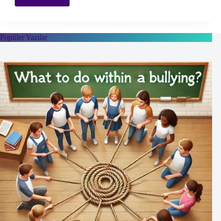
Danışmanlığı:
Mesleki
Yolculuğunuzda
Rehberlik
Popüler Yazılar
ve
Destek