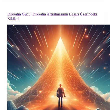
Yakalama
Sanatı:
Psikolojik
Dikkatin Gücü: Dikkatin Artırılmasının Başarı Üzerindeki
İyi
Etkileri
Oluş