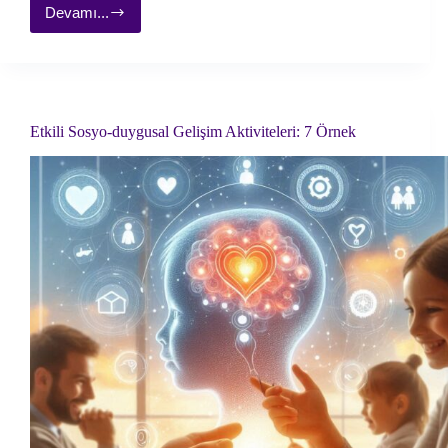
Devamı...
Var
mısın?
–
Güçlü
Bir
Yaşam
İçin
Etkili Sosyo-duygusal Gelişim Aktiviteleri: 7 Örnek
Öneriler
Kitap
İncelemesi