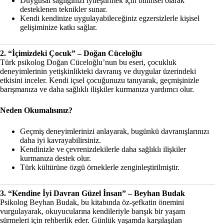
Duygusal sağlığınızı iyileştirmek için bilimsel olarak
desteklenen teknikler sunar.
Kendi kendinize uygulayabileceğiniz egzersizlerle kişisel
gelişiminize katkı sağlar.
2. “İçimizdeki Çocuk” – Doğan Cüceloğlu
Türk psikolog Doğan Cüceloğlu’nun bu eseri, çocukluk
deneyimlerinin yetişkinlikteki davranış ve duygular üzerindeki
etkisini inceler. Kendi içsel çocuğunuzu tanıyarak, geçmişinizle
barışmanıza ve daha sağlıklı ilişkiler kurmanıza yardımcı olur.
Neden Okumalısınız?
Geçmiş deneyimlerinizi anlayarak, bugünkü davranışlarınızı
daha iyi kavrayabilirsiniz.
Kendinizle ve çevrenizdekilerle daha sağlıklı ilişkiler
kurmanıza destek olur.
Türk kültürüne özgü örneklerle zenginleştirilmiştir.
3. “Kendine İyi Davran Güzel İnsan” – Beyhan Budak
Psikolog Beyhan Budak, bu kitabında öz-şefkatin önemini
vurgulayarak, okuyucularına kendileriyle barışık bir yaşam
sürmeleri için rehberlik eder. Günlük yaşamda karşılaşılan