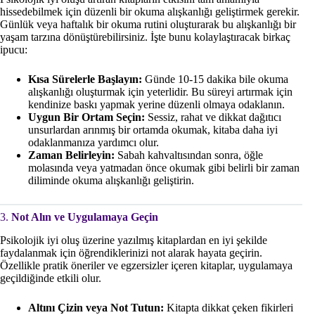
hissedebilmek için düzenli bir okuma alışkanlığı geliştirmek gerekir.
Günlük veya haftalık bir okuma rutini oluşturarak bu alışkanlığı bir
yaşam tarzına dönüştürebilirsiniz. İşte bunu kolaylaştıracak birkaç
ipucu:
Kısa Sürelerle Başlayın:
Günde 10-15 dakika bile okuma
alışkanlığı oluşturmak için yeterlidir. Bu süreyi artırmak için
kendinize baskı yapmak yerine düzenli olmaya odaklanın.
Uygun Bir Ortam Seçin:
Sessiz, rahat ve dikkat dağıtıcı
unsurlardan arınmış bir ortamda okumak, kitaba daha iyi
odaklanmanıza yardımcı olur.
Zaman Belirleyin:
Sabah kahvaltısından sonra, öğle
molasında veya yatmadan önce okumak gibi belirli bir zaman
diliminde okuma alışkanlığı geliştirin.
3.
Not Alın ve Uygulamaya Geçin
Psikolojik iyi oluş üzerine yazılmış kitaplardan en iyi şekilde
faydalanmak için öğrendiklerinizi not alarak hayata geçirin.
Özellikle pratik öneriler ve egzersizler içeren kitaplar, uygulamaya
geçildiğinde etkili olur.
Altını Çizin veya Not Tutun:
Kitapta dikkat çeken fikirleri