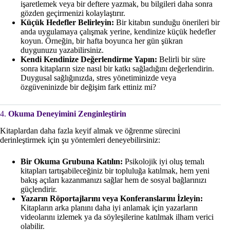
işaretlemek veya bir deftere yazmak, bu bilgileri daha sonra
gözden geçirmenizi kolaylaştırır.
Küçük Hedefler Belirleyin:
Bir kitabın sunduğu önerileri bir
anda uygulamaya çalışmak yerine, kendinize küçük hedefler
koyun. Örneğin, bir hafta boyunca her gün şükran
duygunuzu yazabilirsiniz.
Kendi Kendinize Değerlendirme Yapın:
Belirli bir süre
sonra kitapların size nasıl bir katkı sağladığını değerlendirin.
Duygusal sağlığınızda, stres yönetiminizde veya
özgüveninizde bir değişim fark ettiniz mi?
4.
Okuma Deneyimini Zenginleştirin
Kitaplardan daha fazla keyif almak ve öğrenme sürecini
derinleştirmek için şu yöntemleri deneyebilirsiniz:
Bir Okuma Grubuna Katılın:
Psikolojik iyi oluş temalı
kitapları tartışabileceğiniz bir topluluğa katılmak, hem yeni
bakış açıları kazanmanızı sağlar hem de sosyal bağlarınızı
güçlendirir.
Yazarın Röportajlarını veya Konferanslarını İzleyin:
Kitapların arka planını daha iyi anlamak için yazarların
videolarını izlemek ya da söyleşilerine katılmak ilham verici
olabilir.