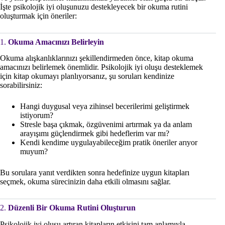
İşte psikolojik iyi oluşunuzu destekleyecek bir okuma rutini
oluşturmak için öneriler:
1.
Okuma Amacınızı Belirleyin
Okuma alışkanlıklarınızı şekillendirmeden önce, kitap okuma
amacınızı belirlemek önemlidir. Psikolojik iyi oluşu desteklemek
için kitap okumayı planlıyorsanız, şu soruları kendinize
sorabilirsiniz:
Hangi duygusal veya zihinsel becerilerimi geliştirmek
istiyorum?
Stresle başa çıkmak, özgüvenimi artırmak ya da anlam
arayışımı güçlendirmek gibi hedeflerim var mı?
Kendi kendime uygulayabileceğim pratik öneriler arıyor
muyum?
Bu sorulara yanıt verdikten sonra hedefinize uygun kitapları
seçmek, okuma sürecinizin daha etkili olmasını sağlar.
2.
Düzenli Bir Okuma Rutini Oluşturun
Psikolojik iyi oluşu artıran kitapların etkisini tam anlamıyla