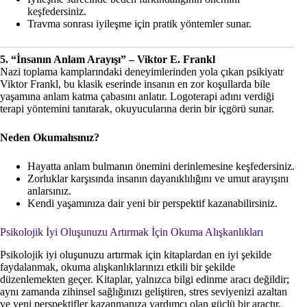
keşfedersiniz.
Travma sonrası iyileşme için pratik yöntemler sunar.
5. “İnsanın Anlam Arayışı” – Viktor E. Frankl
Nazi toplama kamplarındaki deneyimlerinden yola çıkan psikiyatr
Viktor Frankl, bu klasik eserinde insanın en zor koşullarda bile
yaşamına anlam katma çabasını anlatır. Logoterapi adını verdiği
terapi yöntemini tanıtarak, okuyucularına derin bir içgörü sunar.
Neden Okumalısınız?
Hayatta anlam bulmanın önemini derinlemesine keşfedersiniz.
Zorluklar karşısında insanın dayanıklılığını ve umut arayışını
anlarsınız.
Kendi yaşamınıza dair yeni bir perspektif kazanabilirsiniz.
Psikolojik İyi Oluşunuzu Artırmak İçin Okuma Alışkanlıkları
Psikolojik iyi oluşunuzu artırmak için kitaplardan en iyi şekilde
faydalanmak, okuma alışkanlıklarınızı etkili bir şekilde
düzenlemekten geçer. Kitaplar, yalnızca bilgi edinme aracı değildir;
aynı zamanda zihinsel sağlığınızı geliştiren, stres seviyenizi azaltan
ve yeni perspektifler kazanmanıza yardımcı olan güçlü bir araçtır.