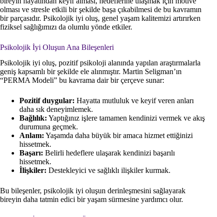
bireyin hayatından keyif alması, hedeflerine ulaşmak için motive
olması ve stresle etkili bir şekilde başa çıkabilmesi de bu kavramın
bir parçasıdır. Psikolojik iyi oluş, genel yaşam kalitemizi artırırken
fiziksel sağlığımızı da olumlu yönde etkiler.
Psikolojik İyi Oluşun Ana Bileşenleri
Psikolojik iyi oluş, pozitif psikoloji alanında yapılan araştırmalarla
geniş kapsamlı bir şekilde ele alınmıştır. Martin Seligman’ın
“PERMA Modeli” bu kavrama dair bir çerçeve sunar:
Pozitif duygular:
Hayatta mutluluk ve keyif veren anları
daha sık deneyimlemek.
Bağlılık:
Yaptığınız işlere tamamen kendinizi vermek ve akış
durumuna geçmek.
Anlam:
Yaşamda daha büyük bir amaca hizmet ettiğinizi
hissetmek.
Başarı:
Belirli hedeflere ulaşarak kendinizi başarılı
hissetmek.
İlişkiler:
Destekleyici ve sağlıklı ilişkiler kurmak.
Bu bileşenler, psikolojik iyi oluşun derinleşmesini sağlayarak
bireyin daha tatmin edici bir yaşam sürmesine yardımcı olur.