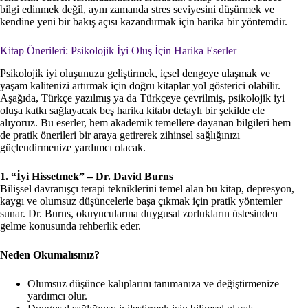
bilgi edinmek değil, aynı zamanda stres seviyesini düşürmek ve
kendine yeni bir bakış açısı kazandırmak için harika bir yöntemdir.
Kitap Önerileri: Psikolojik İyi Oluş İçin Harika Eserler
Psikolojik iyi oluşunuzu geliştirmek, içsel dengeye ulaşmak ve
yaşam kalitenizi artırmak için doğru kitaplar yol gösterici olabilir.
Aşağıda, Türkçe yazılmış ya da Türkçeye çevrilmiş, psikolojik iyi
oluşa katkı sağlayacak beş harika kitabı detaylı bir şekilde ele
alıyoruz. Bu eserler, hem akademik temellere dayanan bilgileri hem
de pratik önerileri bir araya getirerek zihinsel sağlığınızı
güçlendirmenize yardımcı olacak.
1. “İyi Hissetmek” – Dr. David Burns
Bilişsel davranışçı terapi tekniklerini temel alan bu kitap, depresyon,
kaygı ve olumsuz düşüncelerle başa çıkmak için pratik yöntemler
sunar. Dr. Burns, okuyucularına duygusal zorlukların üstesinden
gelme konusunda rehberlik eder.
Neden Okumalısınız?
Olumsuz düşünce kalıplarını tanımanıza ve değiştirmenize
yardımcı olur.