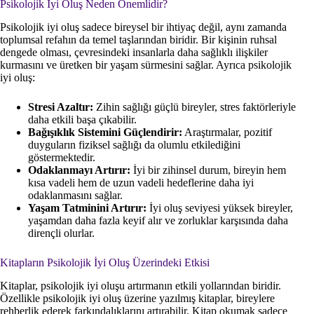
Psikolojik İyi Oluş Neden Önemlidir?
Psikolojik iyi oluş sadece bireysel bir ihtiyaç değil, aynı zamanda
toplumsal refahın da temel taşlarından biridir. Bir kişinin ruhsal
dengede olması, çevresindeki insanlarla daha sağlıklı ilişkiler
kurmasını ve üretken bir yaşam sürmesini sağlar. Ayrıca psikolojik
iyi oluş:
Stresi Azaltır:
Zihin sağlığı güçlü bireyler, stres faktörleriyle
daha etkili başa çıkabilir.
Bağışıklık Sistemini Güçlendirir:
Araştırmalar, pozitif
duyguların fiziksel sağlığı da olumlu etkilediğini
göstermektedir.
Odaklanmayı Artırır:
İyi bir zihinsel durum, bireyin hem
kısa vadeli hem de uzun vadeli hedeflerine daha iyi
odaklanmasını sağlar.
Yaşam Tatminini Artırır:
İyi oluş seviyesi yüksek bireyler,
yaşamdan daha fazla keyif alır ve zorluklar karşısında daha
dirençli olurlar.
Kitapların Psikolojik İyi Oluş Üzerindeki Etkisi
Kitaplar, psikolojik iyi oluşu artırmanın etkili yollarından biridir.
Özellikle psikolojik iyi oluş üzerine yazılmış kitaplar, bireylere
rehberlik ederek farkındalıklarını artırabilir. Kitap okumak sadece