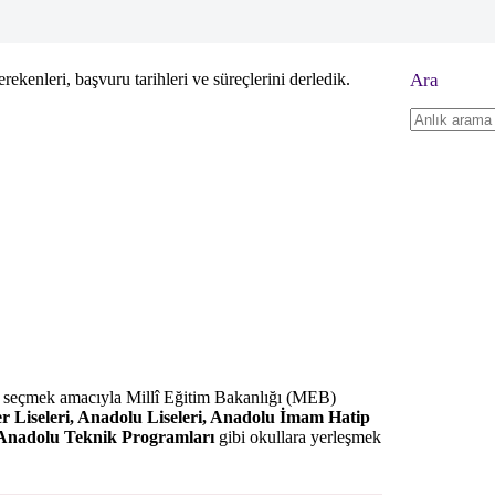
kenleri, başvuru tarihleri ve süreçlerini derledik.
Ara
No
results
nci seçmek amacıyla Millî Eğitim Bakanlığı (MEB)
ler Liseleri, Anadolu Liseleri, Anadolu İmam Hatip
n Anadolu Teknik Programları
gibi okullara yerleşmek