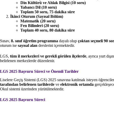
Din Kültürü ve Ahlak Bilgisi (10 soru)
Yabancı Dil (10 soru)
Toplam 50 soru, 75 dakika süre
İkinci Oturum (Sayısal Bölüm)
Matematik (20 soru)
Fen Bilimleri (20 soru)
Toplam 40 soru, 80 dakika süre
Sınav,
8. sınıf öğretim programına
dayalı olup
çoktan seçmeli 90 s
oturum ise
sayısal alan
derslerini içermektedir.
LGS,
tüm il merkezleri ve gerekli görülen ilçelerde
, ayrıca yurt dışı
belirlenen merkezlerde düzenlenir.
LGS 2025 Başvuru Süreci ve Önemli Tarihler
Liselere Geçiş Sistemi (LGS) 2025 sınavına katılmak isteyen öğrenciler
tarafından belirlenen tarihlerde
ve
elektronik ortamda
gerçekleşece
Okul sistemi üzerinden yürütülmektedir.
LGS 2025 Başvuru Süreci