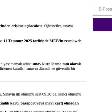
E-Posta adresinizi yazınız...
rinden erişime açılacaktır
. Öğrenciler, sınava
ise
11 Temmuz 2025 tarihinde MEB’in resmi web
orun yaşamamak adına
sınav kurallarına tam olarak
rlenen kurallar, sınavın düzenli ve güvenilir bir
r.
Sınavın ilk oturumu saat 09.30’da, ikinci oturumu
. kimlik kartı, pasaport veya mavi kart) olmadan