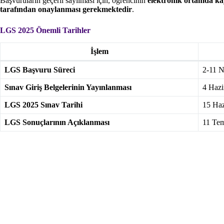
Başvuruların geçerli sayılması için, öğrencinin
elektronik ortamda kay
tarafından onaylanması gerekmektedir
.
LGS 2025 Önemli Tarihler
İşlem
LGS Başvuru Süreci
2-11 N
Sınav Giriş Belgelerinin Yayınlanması
4 Hazi
LGS 2025 Sınav Tarihi
15 Haz
LGS Sonuçlarının Açıklanması
11 Te