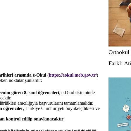
Ortaokul 
Farklı At
rihleri arasında e-Okul (
https://eokul.meb.gov.tr/
)
reken noktalar şunlardır:
enim gören 8. sınıf öğrencileri
, e-Okul sisteminde
cektir.
ürlükleri aracılığıyla başvurularını tamamlamalıdır.
n öğrenciler
, Türkiye Cumhuriyeti büyükelçilikleri ve
dan kontrol edilip onaylanacaktır
.