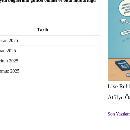
ıtlı bilgilerinin güncel olması ve okul müdürlüğü
Tarih
isan 2025
ran 2025
iran 2025
mmuz 2025
Lise Rehb
Atölye Ö
Son Yazılar