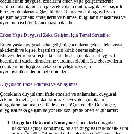
çocuklarının duygusal zekalarını erken yaşta geliştirmelerine
yardımcı olarak, onların gelecekte daha mutlu, sağlıklı ve başarılı
bireyler olmalarını sağlayabilirler. Bu nedenle, duygusal zeka
gelişimine yönelik stratejilerin ve bilimsel bulguların anlaşılması ve
uygulanması büyük önem taşımaktadır.
Erken Yaşta Duygusal Zeka Gelişimi İçin Temel Stratejiler
Erken yaşta duygusal zeka gelişimi, çocukların gelecekteki sosyal,
akademik ve kişisel başarıları için kritik öneme sahiptir.
Ebeveynlerin bu süreçte aktif rol alması, çocukların duygusal
becerilerini güçlendirmelerine yardımcı olabilir. İşte ebeveynlerin
çocuklarının duygusal zekalarını geliştirmek için
uygulayabilecekleri temel stratejiler:
Duyguların İfade Edilmesi ve Anlaşılması
Çocukların duygularını ifade etmeleri ve anlamaları, duygusal
zekanın temel taşlarından biridir. Ebeveynler, çocuklarına
duygularını tanımayı ve ifade etmeyi öğretmelidir. Bu süreçte,
duygusal zeka gelişimine yönelik bazı pratik öneriler şunlardır:
Duygular Hakkında Konuşma:
Çocuklarla duygular
hakkında açıkça konuşmak, onların duygusal farkındalıklarını
artırır. Örneğin, “Bugün okulda neler hissettin?” veya “Bu