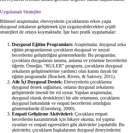
Uygulamalı Stratejiler
Bilimsel araştırmalar, ebeveynlerin çocuklarının erken yaşta
duygusal zekalarını geliştirmek için uygulayabilecekleri çeşitli
stratejileri de ortaya koymaktadır. İşte bazı pratik uygulamalar:
Duygusal Eğitim Programları:
Araştırmalar, duygusal zeka
eğitim programlarının çocukların duygusal ve sosyal
becerilerini geliştirdiğini göstermektedir. Bu programlar,
çocuklara duygularını tanıma, anlama ve yönetme becerilerini
öğretir. Örneğin, “RULER” programı, çocukların duygusal
zekalarını geliştirmelerine yardımcı olan kanıta dayalı bir
eğitim programıdır (Brackett, Rivers, & Salovey, 2011).
Aile İçi Duygusal Destek:
Ebeveynlerin çocuklarına
duygusal destek sağlaması, onların duygusal zekalarını
geliştirmede önemli bir rol oynar. Yapılan araştırmalar,
duygusal olarak destekleyici bir aile ortamının, çocukların
duygusal farkındalık ve empati becerilerini artırdığını
göstermektedir (Eisenberg, 2000).
Empati Geliştirme Aktiviteleri:
Çocuklara empati
becerilerini kazandırmak için hikaye okuma, rol yapma
oyunları ve empati egzersizleri gibi aktiviteler yapılabilir. Bu
aktiviteler, çocukların başkalarının duygusal deneyimlerini