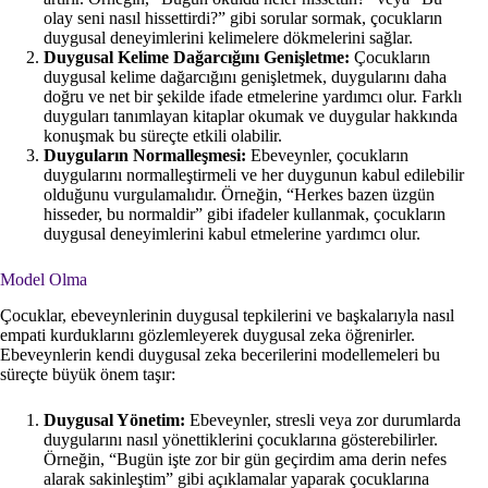
olay seni nasıl hissettirdi?” gibi sorular sormak, çocukların
duygusal deneyimlerini kelimelere dökmelerini sağlar.
Duygusal Kelime Dağarcığını Genişletme:
Çocukların
duygusal kelime dağarcığını genişletmek, duygularını daha
doğru ve net bir şekilde ifade etmelerine yardımcı olur. Farklı
duyguları tanımlayan kitaplar okumak ve duygular hakkında
konuşmak bu süreçte etkili olabilir.
Duyguların Normalleşmesi:
Ebeveynler, çocukların
duygularını normalleştirmeli ve her duygunun kabul edilebilir
olduğunu vurgulamalıdır. Örneğin, “Herkes bazen üzgün
hisseder, bu normaldir” gibi ifadeler kullanmak, çocukların
duygusal deneyimlerini kabul etmelerine yardımcı olur.
Model Olma
Çocuklar, ebeveynlerinin duygusal tepkilerini ve başkalarıyla nasıl
empati kurduklarını gözlemleyerek duygusal zeka öğrenirler.
Ebeveynlerin kendi duygusal zeka becerilerini modellemeleri bu
süreçte büyük önem taşır:
Duygusal Yönetim:
Ebeveynler, stresli veya zor durumlarda
duygularını nasıl yönettiklerini çocuklarına gösterebilirler.
Örneğin, “Bugün işte zor bir gün geçirdim ama derin nefes
alarak sakinleştim” gibi açıklamalar yaparak çocuklarına