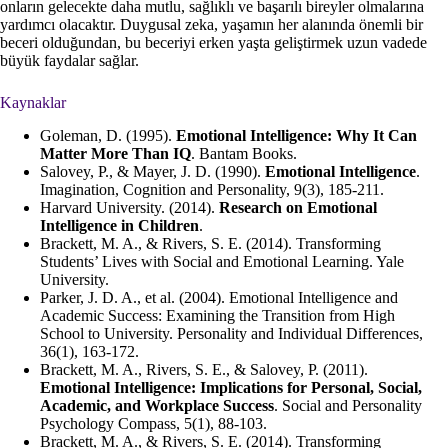
onların gelecekte daha mutlu, sağlıklı ve başarılı bireyler olmalarına
yardımcı olacaktır. Duygusal zeka, yaşamın her alanında önemli bir
beceri olduğundan, bu beceriyi erken yaşta geliştirmek uzun vadede
büyük faydalar sağlar.
Kaynaklar
Goleman, D. (1995).
Emotional Intelligence: Why It Can
Matter More Than IQ
. Bantam Books.
Salovey, P., & Mayer, J. D. (1990).
Emotional Intelligence
.
Imagination, Cognition and Personality, 9(3), 185-211.
Harvard University. (2014).
Research on Emotional
Intelligence in Children
.
Brackett, M. A., & Rivers, S. E. (2014). Transforming
Students’ Lives with Social and Emotional Learning. Yale
University.
Parker, J. D. A., et al. (2004). Emotional Intelligence and
Academic Success: Examining the Transition from High
School to University. Personality and Individual Differences,
36(1), 163-172.
Brackett, M. A., Rivers, S. E., & Salovey, P. (2011).
Emotional Intelligence: Implications for Personal, Social,
Academic, and Workplace Success
. Social and Personality
Psychology Compass, 5(1), 88-103.
Brackett, M. A., & Rivers, S. E. (2014). Transforming