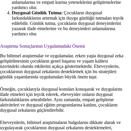
anlamalarına ve empati kurma yeteneklerini geliştirmelerine
yardımcı olur.
Duygusal Günlük Tutma:
Çocukların duygusal
farkındalıklarını artırmak için duygu günlüğü tutmaları teşvik
edilebilir. Günlük tutma, çocukların duygusal deneyimlerini
yazarak ifade etmelerine ve bu deneyimleri anlamalarına
yardımcı olur.
Araştırma Sonuçlarının Uygulamadaki Önemi
Bu bilimsel araştırmalar ve uygulamalar, erken yaşta duygusal zeka
geliştirilmesinin çocukların genel başarısı ve yaşam kalitesi
üzerindeki olumlu etkilerini açıkça göstermektedir. Ebeveynlerin,
çocuklarının duygusal zekalarını desteklemek için bu stratejileri
günlük yaşamlarında uygulamaları büyük önem taşır.
Örneğin, çocuklarıyla duygusal konuları konuşarak ve duygularını
ifade etmeleri için teşvik ederek, ebeveynler onların duygusal
farkındalıklarını artırabilirler. Aynı zamanda, empati geliştirme
aktiviteleri ve duygusal eğitim programlarına katılım, çocukların
duygusal zekalarını güçlendirebilir.
Ebeveynlerin, bilimsel araştırmaların bulgularını dikkate alarak ve
uygulayarak çocuklarının duygusal zekalarını desteklemeleri,