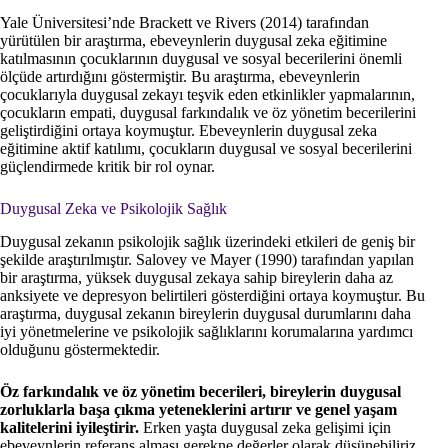
Yale Üniversitesi’nde Brackett ve Rivers (2014) tarafından
yürütülen bir araştırma, ebeveynlerin duygusal zeka eğitimine
katılmasının çocuklarının duygusal ve sosyal becerilerini önemli
ölçüde artırdığını göstermiştir. Bu araştırma, ebeveynlerin
çocuklarıyla duygusal zekayı teşvik eden etkinlikler yapmalarının,
çocukların empati, duygusal farkındalık ve öz yönetim becerilerini
geliştirdiğini ortaya koymuştur. Ebeveynlerin duygusal zeka
eğitimine aktif katılımı, çocukların duygusal ve sosyal becerilerini
güçlendirmede kritik bir rol oynar.
Duygusal Zeka ve Psikolojik Sağlık
Duygusal zekanın psikolojik sağlık üzerindeki etkileri de geniş bir
şekilde araştırılmıştır. Salovey ve Mayer (1990) tarafından yapılan
bir araştırma, yüksek duygusal zekaya sahip bireylerin daha az
anksiyete ve depresyon belirtileri gösterdiğini ortaya koymuştur. Bu
araştırma, duygusal zekanın bireylerin duygusal durumlarını daha
iyi yönetmelerine ve psikolojik sağlıklarını korumalarına yardımcı
olduğunu göstermektedir.
Öz farkındalık ve öz yönetim becerileri, bireylerin duygusal
zorluklarla başa çıkma yeteneklerini artırır ve genel yaşam
kalitelerini iyileştirir.
Erken yaşta duygusal zeka gelişimi için
ebeveynlerin referans alması gerekne değerler olarak düşünebiliriz.