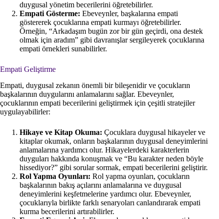
duygusal yönetim becerilerini öğretebilirler.
Empati Gösterme:
Ebeveynler, başkalarına empati
göstererek çocuklarına empati kurmayı öğretebilirler.
Örneğin, “Arkadaşım bugün zor bir gün geçirdi, ona destek
olmak için aradım” gibi davranışlar sergileyerek çocuklarına
empati örnekleri sunabilirler.
Empati Geliştirme
Empati, duygusal zekanın önemli bir bileşenidir ve çocukların
başkalarının duygularını anlamalarını sağlar. Ebeveynler,
çocuklarının empati becerilerini geliştirmek için çeşitli stratejiler
uygulayabilirler:
Hikaye ve Kitap Okuma:
Çocuklara duygusal hikayeler ve
kitaplar okumak, onların başkalarının duygusal deneyimlerini
anlamalarına yardımcı olur. Hikayelerdeki karakterlerin
duyguları hakkında konuşmak ve “Bu karakter neden böyle
hissediyor?” gibi sorular sormak, empati becerilerini geliştirir.
Rol Yapma Oyunları:
Rol yapma oyunları, çocukların
başkalarının bakış açılarını anlamalarına ve duygusal
deneyimlerini keşfetmelerine yardımcı olur. Ebeveynler,
çocuklarıyla birlikte farklı senaryoları canlandırarak empati
kurma becerilerini artırabilirler.