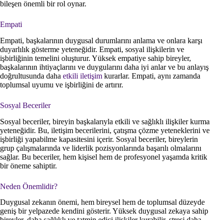
bileşen önemli bir rol oynar.
Empati
Empati, başkalarının duygusal durumlarını anlama ve onlara karşı
duyarlılık gösterme yeteneğidir. Empati, sosyal ilişkilerin ve
işbirliğinin temelini oluşturur. Yüksek empatiye sahip bireyler,
başkalarının ihtiyaçlarını ve duygularını daha iyi anlar ve bu anlayış
doğrultusunda daha
etkili iletişim
kurarlar. Empati, aynı zamanda
toplumsal uyumu ve işbirliğini de artırır.
Sosyal Beceriler
Sosyal beceriler, bireyin başkalarıyla etkili ve sağlıklı ilişkiler kurma
yeteneğidir. Bu, iletişim becerilerini, çatışma çözme yeteneklerini ve
işbirliği yapabilme kapasitesini içerir. Sosyal beceriler, bireylerin
grup çalışmalarında ve liderlik pozisyonlarında başarılı olmalarını
sağlar. Bu beceriler, hem kişisel hem de profesyonel yaşamda kritik
bir öneme sahiptir.
Neden Önemlidir?
Duygusal zekanın önemi, hem bireysel hem de toplumsal düzeyde
geniş bir yelpazede kendini gösterir. Yüksek duygusal zekaya sahip
bireyler, daha sağlıklı ve tatmin edici ilişkiler kurabilir, stresi daha