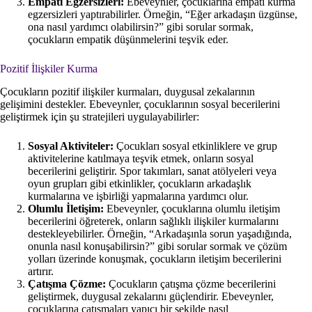
Empati Egzersizleri:
Ebeveynler, çocuklarına empati kurma
egzersizleri yaptırabilirler. Örneğin, “Eğer arkadaşın üzgünse,
ona nasıl yardımcı olabilirsin?” gibi sorular sormak,
çocukların empatik düşünmelerini teşvik eder.
Pozitif İlişkiler Kurma
Çocukların pozitif ilişkiler kurmaları, duygusal zekalarının
gelişimini destekler. Ebeveynler, çocuklarının sosyal becerilerini
geliştirmek için şu stratejileri uygulayabilirler:
Sosyal Aktiviteler:
Çocukları sosyal etkinliklere ve grup
aktivitelerine katılmaya teşvik etmek, onların sosyal
becerilerini geliştirir. Spor takımları, sanat atölyeleri veya
oyun grupları gibi etkinlikler, çocukların arkadaşlık
kurmalarına ve işbirliği yapmalarına yardımcı olur.
Olumlu İletişim:
Ebeveynler, çocuklarına olumlu iletişim
becerilerini öğreterek, onların sağlıklı ilişkiler kurmalarını
destekleyebilirler. Örneğin, “Arkadaşınla sorun yaşadığında,
onunla nasıl konuşabilirsin?” gibi sorular sormak ve çözüm
yolları üzerinde konuşmak, çocukların iletişim becerilerini
artırır.
Çatışma Çözme:
Çocukların çatışma çözme becerilerini
geliştirmek, duygusal zekalarını güçlendirir. Ebeveynler,
çocuklarına çatışmaları yapıcı bir şekilde nasıl