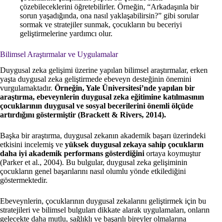
çözebileceklerini öğretebilirler. Örneğin, “Arkadaşınla bir
sorun yaşadığında, ona nasıl yaklaşabilirsin?” gibi sorular
sormak ve stratejiler sunmak, çocukların bu beceriyi
geliştirmelerine yardımcı olur.
Bilimsel Araştırmalar ve Uygulamalar
Duygusal zeka gelişimi üzerine yapılan bilimsel araştırmalar, erken
yaşta duygusal zeka geliştirmede ebeveyn desteğinin önemini
vurgulamaktadır.
Örneğin, Yale Üniversitesi’nde yapılan bir
araştırma, ebeveynlerin duygusal zeka eğitimine katılmasının
çocuklarının duygusal ve sosyal becerilerini önemli ölçüde
artırdığını göstermiştir (Brackett & Rivers, 2014).
Başka bir araştırma, duygusal zekanın akademik başarı üzerindeki
etkisini incelemiş ve
yüksek duygusal zekaya sahip çocukların
daha iyi akademik performans gösterdiğini
ortaya koymuştur
(Parker et al., 2004). Bu bulgular, duygusal zeka gelişiminin
çocukların genel başarılarını nasıl olumlu yönde etkilediğini
göstermektedir.
Ebeveynlerin, çocuklarının duygusal zekalarını geliştirmek için bu
stratejileri ve bilimsel bulguları dikkate alarak uygulamaları, onların
gelecekte daha mutlu, sağlıklı ve başarılı bireyler olmalarına