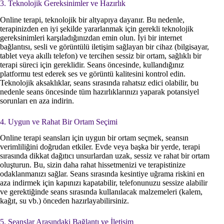
3. Teknolojik Gereksinimler ve Hazırlık
Online terapi, teknolojik bir altyapıya dayanır. Bu nedenle,
terapinizden en iyi şekilde yararlanmak için gerekli teknolojik
gereksinimleri karşıladığınızdan emin olun. İyi bir internet
bağlantısı, sesli ve görüntülü iletişim sağlayan bir cihaz (bilgisayar,
tablet veya akıllı telefon) ve tercihen sessiz bir ortam, sağlıklı bir
terapi süreci için gereklidir. Seans öncesinde, kullandığınız
platformu test ederek ses ve görüntü kalitesini kontrol edin.
Teknolojik aksaklıklar, seans sırasında rahatsız edici olabilir, bu
nedenle seans öncesinde tüm hazırlıklarınızı yaparak potansiyel
sorunları en aza indirin.
4. Uygun ve Rahat Bir Ortam Seçimi
Online terapi seansları için uygun bir ortam seçmek, seansın
verimliliğini doğrudan etkiler. Evde veya başka bir yerde, terapi
sırasında dikkat dağıtıcı unsurlardan uzak, sessiz ve rahat bir ortam
oluşturun. Bu, sizin daha rahat hissetmenizi ve terapistinize
odaklanmanızı sağlar. Seans sırasında kesintiye uğrama riskini en
aza indirmek için kapınızı kapatabilir, telefonunuzu sessize alabilir
ve gerektiğinde seans sırasında kullanılacak malzemeleri (kalem,
kağıt, su vb.) önceden hazırlayabilirsiniz.
5. Seanslar Arasındaki Bağlantı ve İletişim