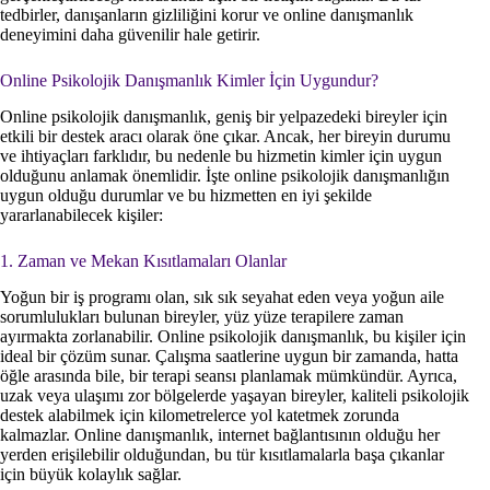
tedbirler, danışanların gizliliğini korur ve online danışmanlık
deneyimini daha güvenilir hale getirir.
Online Psikolojik Danışmanlık Kimler İçin Uygundur?
Online psikolojik danışmanlık, geniş bir yelpazedeki bireyler için
etkili bir destek aracı olarak öne çıkar. Ancak, her bireyin durumu
ve ihtiyaçları farklıdır, bu nedenle bu hizmetin kimler için uygun
olduğunu anlamak önemlidir. İşte online psikolojik danışmanlığın
uygun olduğu durumlar ve bu hizmetten en iyi şekilde
yararlanabilecek kişiler:
1. Zaman ve Mekan Kısıtlamaları Olanlar
Yoğun bir iş programı olan, sık sık seyahat eden veya yoğun aile
sorumlulukları bulunan bireyler, yüz yüze terapilere zaman
ayırmakta zorlanabilir. Online psikolojik danışmanlık, bu kişiler için
ideal bir çözüm sunar. Çalışma saatlerine uygun bir zamanda, hatta
öğle arasında bile, bir terapi seansı planlamak mümkündür. Ayrıca,
uzak veya ulaşımı zor bölgelerde yaşayan bireyler, kaliteli psikolojik
destek alabilmek için kilometrelerce yol katetmek zorunda
kalmazlar. Online danışmanlık, internet bağlantısının olduğu her
yerden erişilebilir olduğundan, bu tür kısıtlamalarla başa çıkanlar
için büyük kolaylık sağlar.