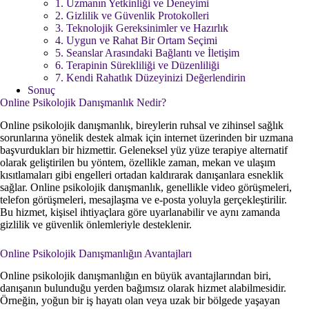
1. Uzmanın Yetkinliği ve Deneyimi
2. Gizlilik ve Güvenlik Protokolleri
3. Teknolojik Gereksinimler ve Hazırlık
4. Uygun ve Rahat Bir Ortam Seçimi
5. Seanslar Arasındaki Bağlantı ve İletişim
6. Terapinin Sürekliliği ve Düzenliliği
7. Kendi Rahatlık Düzeyinizi Değerlendirin
Sonuç
Online Psikolojik Danışmanlık Nedir?
Online psikolojik danışmanlık, bireylerin ruhsal ve zihinsel sağlık
sorunlarına yönelik destek almak için internet üzerinden bir uzmana
başvurdukları bir hizmettir. Geleneksel yüz yüze terapiye alternatif
olarak geliştirilen bu yöntem, özellikle zaman, mekan ve ulaşım
kısıtlamaları gibi engelleri ortadan kaldırarak danışanlara esneklik
sağlar. Online psikolojik danışmanlık, genellikle video görüşmeleri,
telefon görüşmeleri, mesajlaşma ve e-posta yoluyla gerçekleştirilir.
Bu hizmet, kişisel ihtiyaçlara göre uyarlanabilir ve aynı zamanda
gizlilik ve güvenlik önlemleriyle desteklenir.
Online Psikolojik Danışmanlığın Avantajları
Online psikolojik danışmanlığın en büyük avantajlarından biri,
danışanın bulunduğu yerden bağımsız olarak hizmet alabilmesidir.
Örneğin, yoğun bir iş hayatı olan veya uzak bir bölgede yaşayan