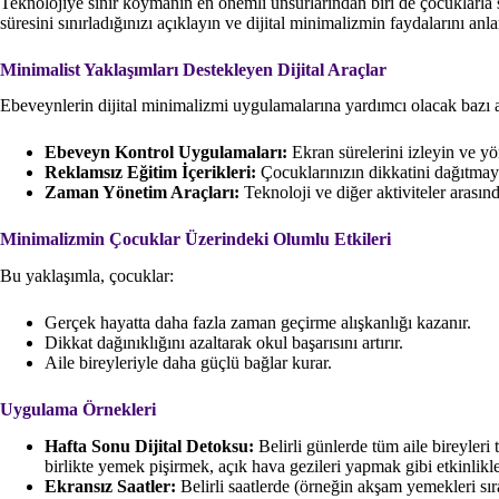
Teknolojiye sınır koymanın en önemli unsurlarından biri de çocuklarla s
süresini sınırladığınızı açıklayın ve dijital minimalizmin faydalarını anl
Minimalist Yaklaşımları Destekleyen Dijital Araçlar
Ebeveynlerin dijital minimalizmi uygulamalarına yardımcı olacak bazı a
Ebeveyn Kontrol Uygulamaları:
Ekran sürelerini izleyin ve yö
Reklamsız Eğitim İçerikleri:
Çocuklarınızın dikkatini dağıtmaya
Zaman Yönetim Araçları:
Teknoloji ve diğer aktiviteler arasın
Minimalizmin Çocuklar Üzerindeki Olumlu Etkileri
Bu yaklaşımla, çocuklar:
Gerçek hayatta daha fazla zaman geçirme alışkanlığı kazanır.
Dikkat dağınıklığını azaltarak okul başarısını artırır.
Aile bireyleriyle daha güçlü bağlar kurar.
Uygulama Örnekleri
Hafta Sonu Dijital Detoksu:
Belirli günlerde tüm aile bireyleri 
birlikte yemek pişirmek, açık hava gezileri yapmak gibi etkinlikler
Ekransız Saatler:
Belirli saatlerde (örneğin akşam yemekleri sıra