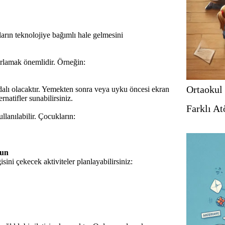
rın teknolojiye bağımlı hale gelmesini
ırlamak önemlidir. Örneğin:
Ortaokul 
aydalı olacaktır. Yemekten sonra veya uyku öncesi ekran
rnatifler sunabilirsiniz.
Farklı At
ullanılabilir. Çocukların:
nun
sini çekecek aktiviteler planlayabilirsiniz: