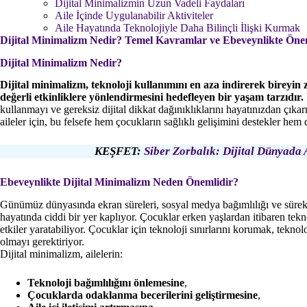
Dijital Minimalizmin Uzun Vadeli Faydaları
Aile İçinde Uygulanabilir Aktiviteler
Aile Hayatında Teknolojiyle Daha Bilinçli İlişki Kurmak
Dijital Minimalizm Nedir? Temel Kavramlar ve Ebeveynlikte Öne
Dijital Minimalizm Nedir?
Dijital minimalizm, teknoloji kullanımını en aza indirerek bireyin 
değerli etkinliklere yönlendirmesini hedefleyen bir yaşam tarzıdır.
kullanmayı ve gereksiz dijital dikkat dağınıklıklarını hayatınızdan çıka
aileler için, bu felsefe hem çocukların sağlıklı gelişimini destekler hem de
KEŞFET:
Siber Zorbalık: Dijital Dünyada 
Ebeveynlikte Dijital Minimalizm Neden Önemlidir?
Günümüz dünyasında ekran süreleri, sosyal medya bağımlılığı ve sürekl
hayatında ciddi bir yer kaplıyor. Çocuklar erken yaşlardan itibaren te
etkiler yaratabiliyor. Çocuklar için teknoloji sınırlarını korumak, teknol
olmayı gerektiriyor.
Dijital minimalizm, ailelerin:
Teknoloji bağımlılığını önlemesine
,
Çocuklarda odaklanma becerilerini geliştirmesine
,