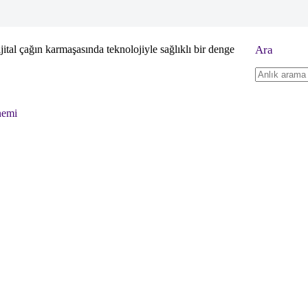
jital çağın karmaşasında teknolojiyle sağlıklı bir denge
Ara
No
results
nemi