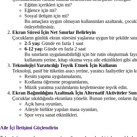
Eğitim içerikleri için mi?
Eğlence için mi?
Sosyal iletişim için mi?
Bu amaçlara uygun olmayan kullanımları azaltarak, çocukla
önleyebilirsiniz.
Ekran Süresi İçin Net Sınırlar Belirleyin
Çocukların günlük ekran süresini yaşlarına uygun bir şekilde sın
2-5 yaş:
Günde en fazla 1 saat
6-12 yaş:
Günde en fazla 2 saat
Bu sınırların uygulanabilirliği için bir rutin oluşturmak f
kullanımı yerine, kitap okuma veya aile etkinlikleri gibi alte
Teknolojiyi Yaratıcılığı Teşvik Etmek İçin Kullanın
Teknoloji, pasif bir tüketim aracı yerine, yaratıcı faaliyetler için k
Resim yapma uygulamalarını,
Kodlama öğrenme programlarını,
Müzik yaratma yazılımlarını keşfetmesine teşvik edin.
Ekran Bağımlılığını Azaltmak İçin Alternatif Aktiviteler Su
Çocuklar sıkıldığında ekranlara yönelir. Bunun yerine, onların ilgi
Açık hava oyunları,
Aileyle birlikte yapılan masa oyunları,
Spor veya sanat etkinlikleri.
Aile İçi İletişimi Güçlendirin