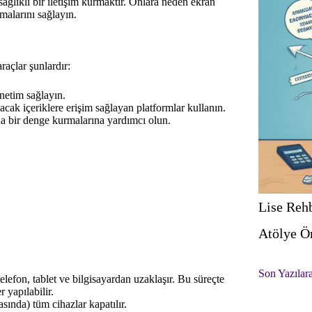
ağlıklı bir iletişim kurmaktır. Onlara neden ekran
amalarını sağlayın.
raçlar şunlardır:
netim sağlayın.
cak içeriklere erişim sağlayan platformlar kullanın.
da bir denge kurmalarına yardımcı olun.
Lise Rehb
Atölye Ö
Son Yazılar
telefon, tablet ve bilgisayardan uzaklaşır. Bu süreçte
 yapılabilir.
sında) tüm cihazlar kapatılır.