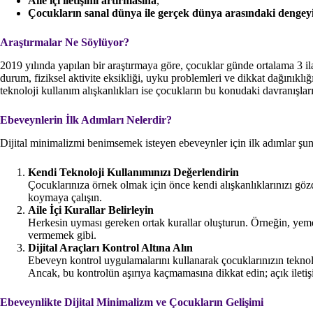
Aile içi iletişimi artırmasına
,
Çocukların sanal dünya ile gerçek dünya arasındaki dengey
Araştırmalar Ne Söylüyor?
2019 yılında yapılan bir araştırmaya göre, çocuklar günde ortalama 3 ila
durum, fiziksel aktivite eksikliği, uyku problemleri ve dikkat dağınıklığ
teknoloji kullanım alışkanlıkları ise çocukların bu konudaki davranışlar
Ebeveynlerin İlk Adımları Nelerdir?
Dijital minimalizmi benimsemek isteyen ebeveynler için ilk adımlar şunl
Kendi Teknoloji Kullanımınızı Değerlendirin
Çocuklarınıza örnek olmak için önce kendi alışkanlıklarınızı gözd
koymaya çalışın.
Aile İçi Kurallar Belirleyin
Herkesin uyması gereken ortak kurallar oluşturun. Örneğin, yem
vermemek gibi.
Dijital Araçları Kontrol Altına Alın
Ebeveyn kontrol uygulamalarını kullanarak çocuklarınızın teknoloji
Ancak, bu kontrolün aşırıya kaçmamasına dikkat edin; açık iletiş
Ebeveynlikte Dijital Minimalizm ve Çocukların Gelişimi