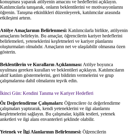
konuşması yaparak atölyenin amacını ve hedeflerini açıklayın.
Katılımcılarla tanışarak, onların beklentilerini ve motivasyonlarını
öğrenin. Tanışma etkinlikleri düzenleyerek, katılımcılar arasında
etkileşimi artırın.
Atölye Amaçlarının Belirlenmesi:
Katılımcılarla birlikte, atölyenin
amaçlarını belirleyin. Bu amaçlar, öğrencilerin kariyer hedeflerini
belirlemeleri, yeteneklerini keşfetmeleri ve kariyer planlarını
oluşturmaları olmalıdır. Amaçların net ve ulaşılabilir olmasına özen
gösterin.
Beklentilerin ve Kuralların Açıklanması:
Atölye boyunca
uyulması gereken kuralları ve beklentileri açıklayın. Katılımcıların
aktif katılım göstermelerini, geri bildirim vermelerini ve grup
çalışmalarına dahil olmalarını teşvik edin.
İkinci Gün: Kendini Tanıma ve Kariyer Hedefleri
Öz Değerlendirme Çalışmaları:
Öğrencilere öz değerlendirme
çalışmaları yaptırarak, kendi yeteneklerini ve ilgi alanlarını
keşfetmelerini sağlayın. Bu çalışmalar, kişilik testleri, yetenek
anketleri ve ilgi alanı envanterleri şeklinde olabilir.
Yetenek ve İlgi Alanlarının Belirlenmesi:
Öğrencilerin