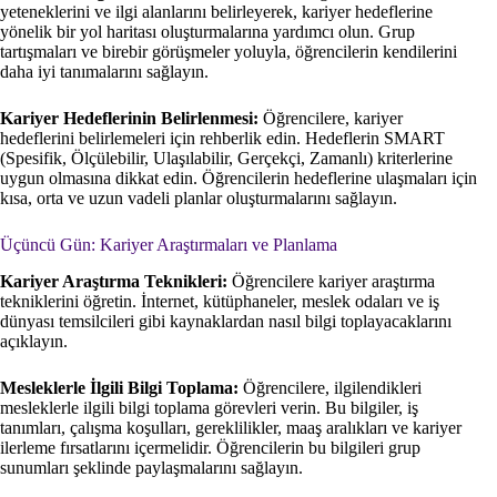
yeteneklerini ve ilgi alanlarını belirleyerek, kariyer hedeflerine
yönelik bir yol haritası oluşturmalarına yardımcı olun. Grup
tartışmaları ve birebir görüşmeler yoluyla, öğrencilerin kendilerini
daha iyi tanımalarını sağlayın.
Kariyer Hedeflerinin Belirlenmesi:
Öğrencilere, kariyer
hedeflerini belirlemeleri için rehberlik edin. Hedeflerin SMART
(Spesifik, Ölçülebilir, Ulaşılabilir, Gerçekçi, Zamanlı) kriterlerine
uygun olmasına dikkat edin. Öğrencilerin hedeflerine ulaşmaları için
kısa, orta ve uzun vadeli planlar oluşturmalarını sağlayın.
Üçüncü Gün: Kariyer Araştırmaları ve Planlama
Kariyer Araştırma Teknikleri:
Öğrencilere kariyer araştırma
tekniklerini öğretin. İnternet, kütüphaneler, meslek odaları ve iş
dünyası temsilcileri gibi kaynaklardan nasıl bilgi toplayacaklarını
açıklayın.
Mesleklerle İlgili Bilgi Toplama:
Öğrencilere, ilgilendikleri
mesleklerle ilgili bilgi toplama görevleri verin. Bu bilgiler, iş
tanımları, çalışma koşulları, gereklilikler, maaş aralıkları ve kariyer
ilerleme fırsatlarını içermelidir. Öğrencilerin bu bilgileri grup
sunumları şeklinde paylaşmalarını sağlayın.