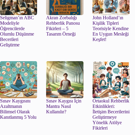
Seligman’ın ABC
Akran Zorbalığı
John Holland’ın
Modeliyle
Rehberlik Panosu
Kişilik Tipleri
Öğrencilerde
Fikirleri – 5
Teorisiyle Kendine
Olumlu Düşünme
Tasarım Örneği
En Uygun Mesleği
Becerileri
Keşfet!
Geliştirme
Sınav Kaygısını
Sınav Kaygısı İçin
Ortaokul Rehberlik
Azaltmanın
Mantra Nasıl
Etkinlikleri:
Bilimsel Olarak
Kullanılır?
İletişim Becerilerini
Kanıtlanmış 5 Yolu
Geliştirmeye
Yönelik Atölye
Fikirleri