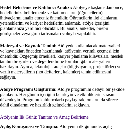
Hedef Belirleme ve Katılımcı Analizi:
Atölyeye başlamadan önce,
hedeflerinizi belirlemeniz ve katılımcıların (öğrencilerin)
ihtiyaçlarını analiz etmeniz önemlidir. Öğrencilerin ilgi alanlarını,
yeteneklerini ve kariyer hedeflerini anlamak, atölye içeriğini
planlamanıza yardımcı olacaktır. Bu analiz, anketler, birebir
görüşmeler veya grup tartışmaları yoluyla yapılabilir.
Materyal ve Kaynak Temini:
Atölyede kullanılacak materyalleri
ve kaynakları önceden hazırlamak, atölyenin verimli geçmesi için
önemlidir. Özgeçmiş örnekleri, kariyer planlama kılavuzları, meslek
tanıtım broşürleri ve değerlendirme formları gibi materyalleri
hazırlayın. Ayrıca, teknolojik araçlar (bilgisayarlar, projektörler) ve
yazılı materyallerin (not defterleri, kalemler) temin edilmesini
sağlayın.
Atölye Programı Oluşturma:
Atölye programını detaylı bir şekilde
planlayın. Her günün içeriğini belirleyin ve etkinliklerin sırasını
düzenleyin. Programı katılımcılarla paylaşarak, onların da sürece
dahil olmalarını ve hazırlıklı gelmelerini sağlayın.
Atölyenin İlk Günü: Tanıtım ve Amaç Belirleme
Açılış Konuşması ve Tanışma:
Atölyenin ilk gününde, açılış